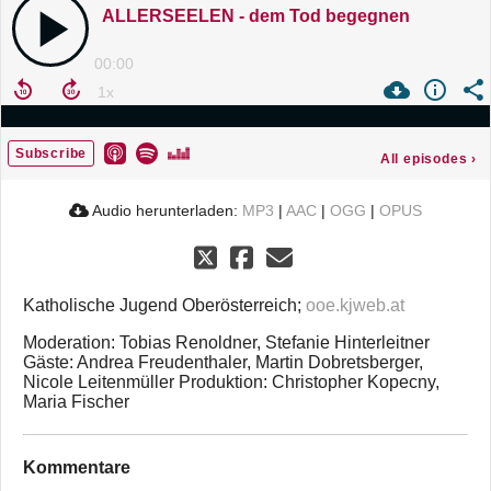
ALLERSEELEN - dem Tod begegnen
00:00
Subscribe
All episodes
›
Audio herunterladen:
MP3
|
AAC
|
OGG
|
OPUS
Katholische Jugend Oberösterreich;
ooe.kjweb.at
Moderation: Tobias Renoldner, Stefanie Hinterleitner
Gäste: Andrea Freudenthaler, Martin Dobretsberger,
Nicole Leitenmüller Produktion: Christopher Kopecny,
Maria Fischer
Kommentare