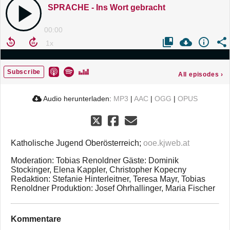
SPRACHE - Ins Wort gebracht
00:00
Subscribe
All episodes
›
Audio herunterladen:
MP3
|
AAC
|
OGG
|
OPUS
Katholische Jugend Oberösterreich;
ooe.kjweb.at
Moderation: Tobias Renoldner Gäste: Dominik
Stockinger, Elena Kappler, Christopher Kopecny
Redaktion: Stefanie Hinterleitner, Teresa Mayr, Tobias
Renoldner Produktion: Josef Ohrhallinger, Maria Fischer
Kommentare